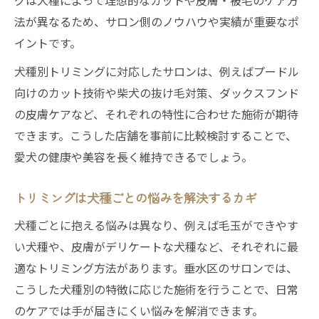
グは犬種によって理想的なカットや皮膚・被毛のケア方
項目
法が異なるため、サロン側のノウハウや実績が重要なポ
イントです。
垂水区で人気の手頃なトリミングサロン活
用術
犬種別トリミングに対応したサロンは、例えばプードル
神戸トリミング安いサロン選びの実践テク
向けのカット技術や柴犬の抜け毛対策、ダックスフンド
ニック
の皮膚ケアなど、それぞれの特性に合わせた施術が期待
口コミで垂水区のトリミング料金を知る方
できます。こうした店舗を事前に比較検討することで、
法
愛犬の健康や美容を長く維持できるでしょう。
愛犬に合うトリミングサロンの見極め方
トリミングは犬種ごとの悩みを解決するカギ
愛犬に合ったトリミングサロンを見極める
犬種ごとに抱える悩みは異なり、例えば毛玉ができやす
視点
い犬種や、皮膚がデリケートな犬種など、それぞれに最
トリミングサロン選びは犬種と性格がカギ
適なトリミング方法があります。垂水区のサロンでは、
になる
こうした犬種別の特徴に応じた施術を行うことで、日常
垂水区で安心できるトリミングサロンの探
のケアでは手が届きにくい悩みを解消できます。
し方