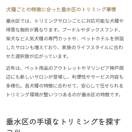
識
犬種ごとの特徴に合った垂水区のトリミング事情
トリミングサロン比較で満足度アップを目
垂水区では、トリミングサロンごとに対応可能な犬種や
指す
得意な施術が異なります。プードルやダックスフンド、
愛犬に最適なトリミング予約の比較ポイン
柴犬など人気犬種の専門カットや、ペットホテルを併設
ト
したサロンも増えており、家族のライフスタイルに合わ
垂水区でお得なトリミング予約の方法を解
せた選択肢が広がっています。
説
近年は、ペット用品のアウトレットやマリンピア神戸周
辺にも新しいサロンが登場し、利便性やサービス内容も
多様化。各犬種の特徴に合わせて、安心して任せられる
トリミング環境が整いつつあるのが垂水区の特徴です。
垂水区の手頃なトリミングを探す
コツ