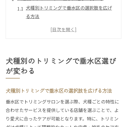
犬種別トリミングで垂水区の選択肢を広げ
る方法
トリミングは犬種ごとの悩みを解決するカ
ギ
垂水区で犬種別に最適なトリミングを探す
コツ
犬種別のトリミングで垂水区選び
トリミング選びは犬種別にポイントを押さ
が変わる
える
犬種ごとの特徴に合った垂水区のトリミン
グ事情
犬種別トリミングで垂水区の選択肢を広げる方法
垂水区の手頃なトリミングを探すコツ
垂水区でトリミングサロンを選ぶ際、犬種ごとの特性に
垂水区でトリミング料金を比較するポイン
合わせたサービスを提供している店舗を選ぶことで、よ
ト
り愛犬に合ったケアが可能となります。特に、トリミン
安いトリミングを見つけるためのチェック