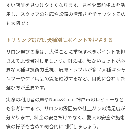
犬種ごとのケアで快適なトリミング体験を
すい店舗を見つけやすくなります。見学や事前相談を活
実現
用し、スタッフの対応や設備の清潔さをチェックするの
トリミングは犬種別のケアが満足度の決め
も大切です。
手
トリミング選びは犬種別にポイントを押さえる
愛犬の個性に合わせたトリミングサービス
とは
サロン選びの際は、犬種ごとに重視すべきポイントを押
犬種ごとのトリミング内容で選ぶサロン体
さえて比較検討しましょう。例えば、細かいカットが必
験
要な犬種は技術力重視、皮膚トラブルが多い犬種はシャ
ンプーやケア用品の質を確認するなど、目的に合わせた
トリミングで叶う犬種別の理想的な仕上が
選び方が重要です。
り
トリミング比較で叶える納得のサロン予約
実際の利用者の声やNana&Coco 神戸市のレビューなど
も参考にすると、サロンの雰囲気や仕上がりの満足度が
トリミングを比較して納得のサロン予約を
分かります。料金の安さだけでなく、愛犬の安全や施術
実現
後の様子も含めて総合的に判断しましょう。
口コミと料金で選ぶトリミング予約の新常