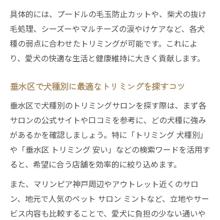
具体的には、プードルの毛玉防止カットや、柴犬の抜け
口コミを活用したトリミングサロンの選定
毛処理、シーズーやマルチーズの涙やけケアなど、各犬
術
種の弱点に合わせたトリミングが可能です。これによ
犬種ごとのトリミング対応力で選ぶサロン
り、愛犬の快適な生活と健康維持に大きく貢献します。
垂水区で注目される人気トリミング事情
垂水区の人気トリミングサロンの特徴と選
垂水区で犬種別に最適なトリミングを探すコツ
び方
垂水区で犬種別のトリミングサロンを探す際は、まず各
トリミングサロン神戸人気の理由を徹底分
サロンの公式サイトや口コミを参考に、どの犬種に強み
析
があるかを確認しましょう。特に「トリミング 犬種別」
口コミで話題の垂水区トリミング最新事情
や「垂水区 トリミング 安い」などの検索ワードを活用す
ペットサロンミント垂水の注目ポイントと
ると、希望に合う店舗を効率的に絞り込めます。
は
また、マリンピア神戸周辺やアウトレット近くのサロ
垂水区で人気のトリミングサービス傾向
ン、地元で人気のペット サロン ミントなど、立地やサー
犬種ごとのケアが快適なサロン体験へ導く
ビス内容も比較することで、愛犬に負担の少ない通いや